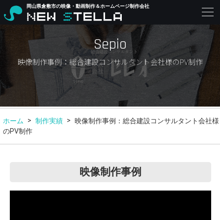
岡山県倉敷市の映像・動画制作＆ホームページ制作会社
Sepio
映像制作事例：総合建設コンサルタント会社様のPV制作
ホーム
制作実績
映像制作事例：総合建設コンサルタント会社様
のPV制作
映像制作事例