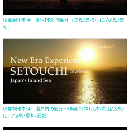
映像制作事例：農泊PR動画制作（広島/島根/山口/徳島/高
知）
映像制作事例：瀬戸内の観光PR動画制作 (兵庫/岡山/広島/
山口/徳島/香川/愛媛)