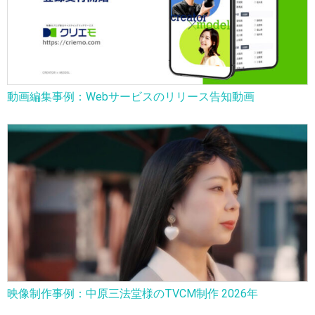
動画編集事例：Webサービスのリリース告知動画
映像制作事例：中原三法堂様のTVCM制作 2026年