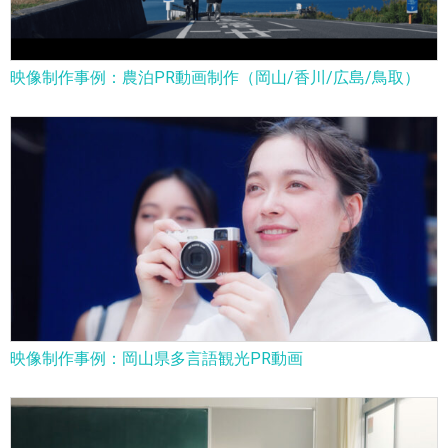
映像制作事例：農泊PR動画制作（岡山/香川/広島/鳥取）
映像制作事例：岡山県多言語観光PR動画