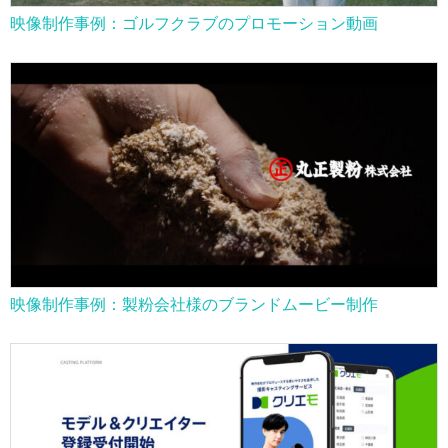
映像制作事例：ゴルフクラブのプロモーション動画
映像制作事例：製粉会社様のブランドムービー制作