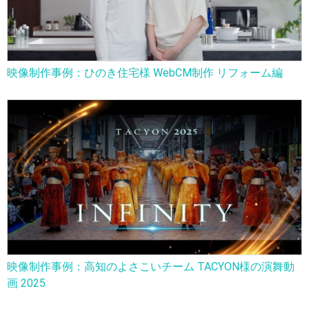
映像制作事例：ひのき住宅様 WebCM制作 リフォーム編
映像制作事例：高知のよさこいチーム TACYON様の演舞動
画 2025