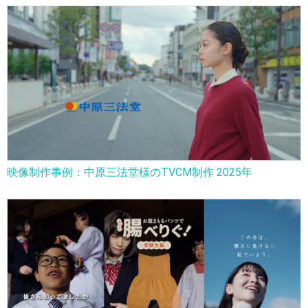
映像制作事例：中原三法堂様のTVCM制作 2025年