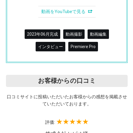
動画をYouTubeで見る
2023年06月完成
動画撮影
動画編集
インタビュー
Premiere Pro
お客様からの口コミ
口コミサイトに投稿いただいたお客様からの感想を掲載させ
ていただいております。
評価: