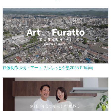
映像制作事例：アートでふらっと倉敷2025 PR動画