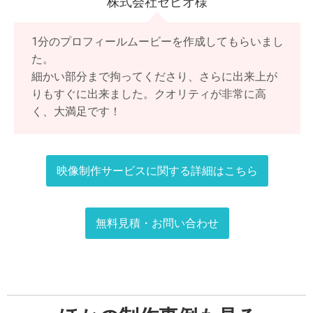
株式会社セピオ様
1分のプロフィールムービーを作成してもらいまし
た。
細かい部分まで拘ってくださり、さらに出来上が
りもすぐに出来ました。クオリティが非常に高
く、大満足です！
映像制作サービスに関する
詳細はこちら
無料見積・お問い合わせ