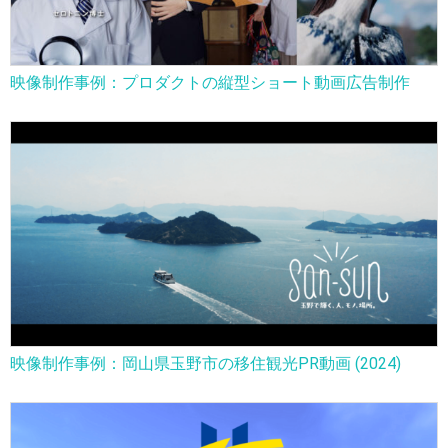
映像制作事例：プロダクトの縦型ショート動画広告制作
映像制作事例：岡山県玉野市の移住観光PR動画 (2024)