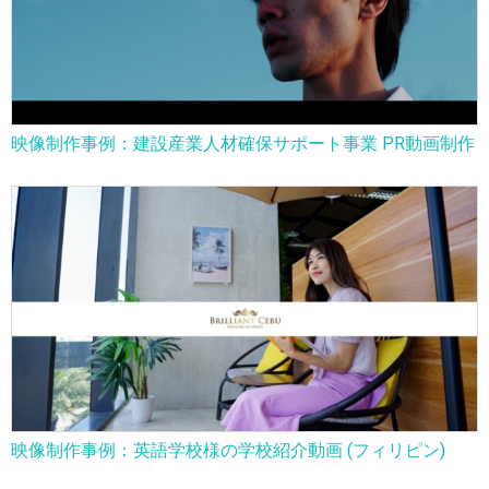
映像制作事例：建設産業人材確保サポート事業 PR動画制作
映像制作事例：英語学校様の学校紹介動画 (フィリピン)