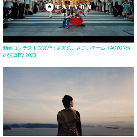
動画コンテスト受賞歴：高知のよさこいチーム TACYON様
の演舞PV 2023