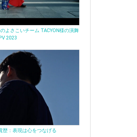
よさこいチーム TACYON様の演舞
PV 2023
賞歴：表現は心をつなげる