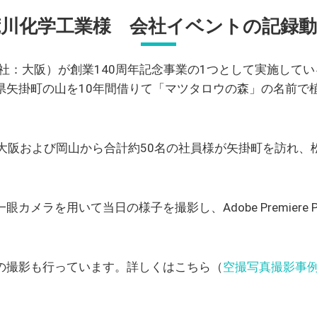
荒川化学工業様 会社イベントの記録動
社：大阪）が創業140周年記念事業の1つとして実施して
矢掛町の山を10年間借りて「マツタロウの森」の名前で植
。
は、大阪および岡山から合計約50名の社員様が矢掛町を訪れ
ラを用いて当日の様子を撮影し、Adobe Premiere Proと
の撮影も行っています。詳しくはこちら（
空撮写真撮影事例