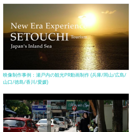
映像制作事例：瀬戸内の観光PR動画制作 (兵庫/岡山/広島/
山口/徳島/香川/愛媛)