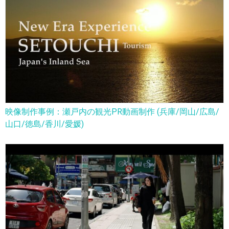
映像制作事例：瀬戸内の観光PR動画制作 (兵庫/岡山/広島/
山口/徳島/香川/愛媛)