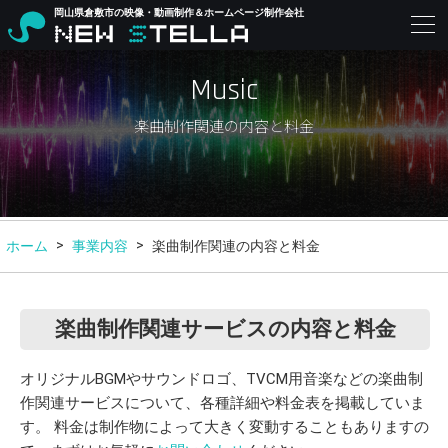
岡山県倉敷市の映像・動画制作＆ホームページ制作会社
Music
楽曲制作関連の内容と料金
ホーム
事業内容
楽曲制作関連の内容と料金
楽曲制作関連サービスの
内容と料金
オリジナルBGMやサウンドロゴ、TVCM用音楽などの楽曲制
作関連サービスについて、各種詳細や料金表を掲載していま
す。
料金は制作物によって大きく変動することもありますの