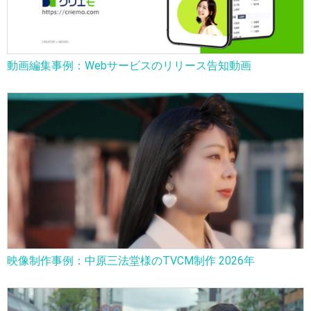
動画編集事例：Webサービスのリリース告知動画
映像制作事例：中原三法堂様のTVCM制作 2026年