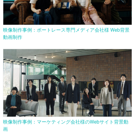
映像制作事例：ボートレース専門メディア会社様 Web背景
動画制作
映像制作事例：マーケティング会社様のWebサイト背景動
画