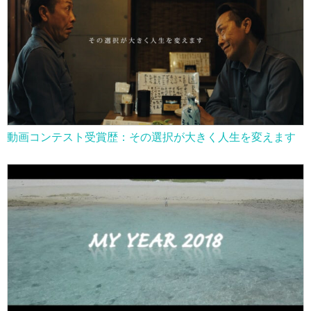
動画コンテスト受賞歴：その選択が大きく人生を変えます