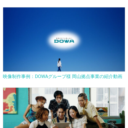
映像制作事例：DOWAグループ様 岡山拠点事業の紹介動画