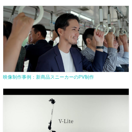
映像制作事例：新商品スニーカーのPV制作