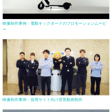
映像制作事例：電動キックボードのプロモーションムービ
ー
映像制作事例：採用サイト向け背景動画制作