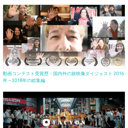
動画コンテスト受賞歴：国内外の旅映像ダイジェスト 2016
年～2018年の総集編