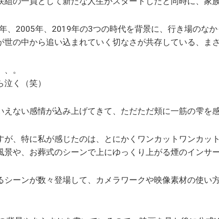
咲組の一員として新たな人生がスタートしたと同時に、家
5年、2005年、2019年の3つの時代を背景に、行き場の
が世の中から追い込まれていく切なさが共存している、ま
、、。
ら泣く（笑）
いえない感情が込み上げてきて、ただただ頬に一筋の雫を
すが、特に私が感じたのは、とにかくワンカットワンカッ
風景や、お葬式のシーンで上にゆっくり上がる煙のインサ
るシーンが数々登場して、カメラワークや映像素材の使い