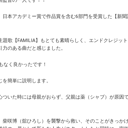
画監督の一人です！！
、日本アカデミー賞で作品賞を含む6部門を受賞した【新聞
ly】主題歌【FAMILIA】もとても素晴らしく、エンドクレ
引力のある曲だと感じました。
てつもなく良かったです！
じを簡単に説明します。
心ついた時には母親がおらず、父親は薬（シャブ）が原因
、柴咲博（舘ひろし）を襲撃から救い、そのことがきっか