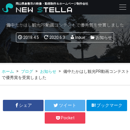
岡山県倉敷市の映像・動画制作＆ホームページ制作会社
備中たかはし観光PR動画コンテストで優秀賞を受賞しました
2018.4.5
2020.6.3
Inoue
お知らせ
ホーム
ブログ
お知らせ
備中たかはし観光PR動画コンテスト
で優秀賞を受賞しました
シェア
ツイート
ブックマーク
Pocket