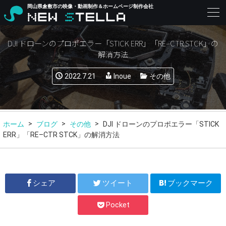
岡山県倉敷市の映像・動画制作＆ホームページ制作会社
DJI ドローンのプロポエラー「STICK ERR」「RE–CTR STCK」の
解消方法
2022.7.21
Inoue
その他
ホーム
ブログ
その他
DJI ドローンのプロポエラー「STICK
ERR」「RE–CTR STCK」の解消方法
シェア
ツイート
ブックマーク
Pocket