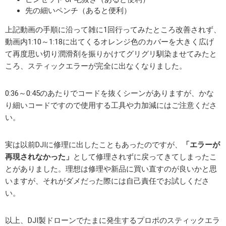
先の細いペンチ（あると便利）
上記動画の手順に沿って雑に1回行ってみたところ改善されず、
動画内1:10～1:18に出てくるオレンジ色のカバーを大きく広げ
て再度思い切り潤滑剤を振りかけてグリグリ馴染ませてみたと
ころ、スティックエラーが完全に出なくなりました。
0:36～0:45のあたりでコードを抜くシーンがありますが、かな
り細いコードですので使用する工具や力加減にはご注意くださ
い。
実は以前DJIに修理に出したこともあったのですが、
「エラーが
再現されなかった」
として修理されずに戻ってきてしまったこ
とがありました。理想は修理や新品に買い直すのが良いかと思
いますが、それがダメだった際には自己責任でお試しくださ
い。
以上、DJI製ドローンでたまに発生するプロポのスティックエラ